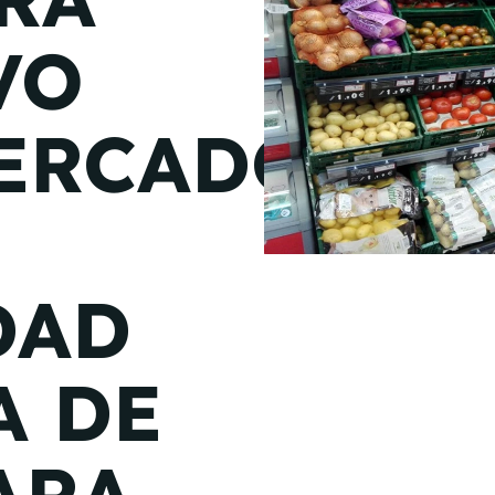
de junio
VO
Madrid 2026 2 -
08
de octubre
ERCADO
Castilla-La Mancha
2026 -
22 de octubre
Barcelona 2026 2 -
05 de noviembre
DAD
VER MÁS
A DE