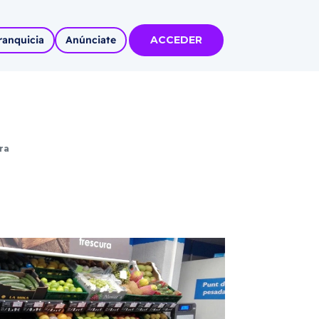
ranquicia
Anúnciate
ACCEDER
tas
olidadas
ra
l
Autoempleo
rídico
 pueblos
invertir
articipa con
tu Marca
 MÁS