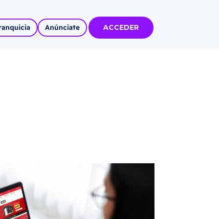
ranquicia
Anúnciate
ACCEDER
tas
olidadas
l
Autoempleo
rídico
 pueblos
invertir
articipa con
tu Marca
 MÁS