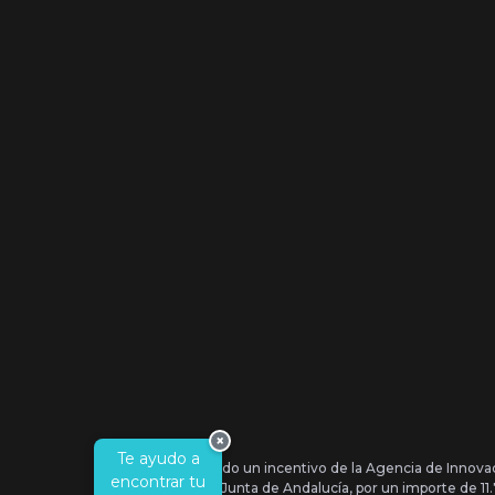
×
Te ayudo a
Se ha recibido un incentivo de la Agencia de Innova
encontrar tu
IDEA, de la Junta de Andalucía, por un importe de 1