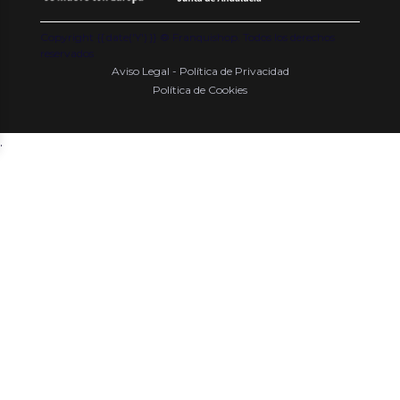
Copyright {{ date('Y') }} ® Franquishop. Todos los derechos
reservados
Aviso Legal - Política de Privacidad
Política de Cookies
.