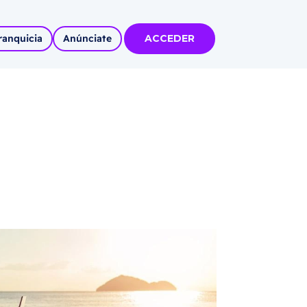
ranquicia
Anúnciate
ACCEDER
tas
olidadas
l
Autoempleo
rídico
 pueblos
invertir
articipa con
tu Marca
 MÁS