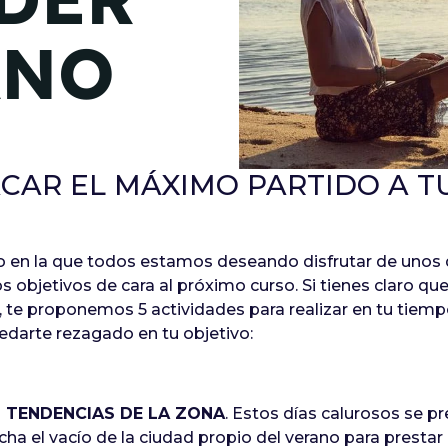
de junio
ANO
Madrid 2026 2 -
08
de octubre
Castilla-La Mancha
2026 -
22 de octubre
ACAR EL MÁXIMO PARTIDO A T
Barcelona 2026 2 -
05 de noviembre
 en la que todos estamos deseando disfrutar de unos 
 objetivos de cara al próximo curso. Si tienes claro q
VER MÁS
, te proponemos 5 actividades para realizar en tu tiemp
edarte rezagado en tu objetivo:
 TENDENCIAS DE LA ZONA
. Estos días calurosos se p
cha el vacío de la ciudad propio del verano para presta