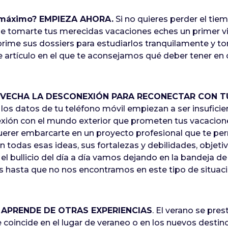
l máximo? EMPIEZA AHORA.
Si no quieres perder el tiem
 tomarte tus merecidas vacaciones eches un primer vi
mprime sus dossiers para estudiarlos tranquilamente y 
te artículo en el que te aconsejamos qué deber tener en
VECHA LA DESCONEXIÓN PARA RECONECTAR CON T
 los datos de tu teléfono móvil empiezan a ser insufic
xión con el mundo exterior que prometen tus vacacione
erer embarcarte en un proyecto profesional que te perm
en todas esas ideas, sus fortalezas y debilidades, obje
 el bullicio del día a día vamos dejando en la bandeja de
 hasta que no nos encontramos en este tipo de situaci
APRENDE DE OTRAS EXPERIENCIAS
. El verano se pre
coincide en el lugar de veraneo o en los nuevos destin