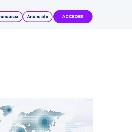
ranquicia
Anúnciate
ACCEDER
tas
olidadas
l
Autoempleo
rídico
 pueblos
invertir
articipa con
tu Marca
 MÁS