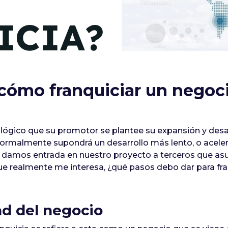
de junio
ICIA?
Madrid 2026 2 -
08
de octubre
Castilla-La Mancha
2026 -
22 de octubre
 cómo franquiciar un negoc
Barcelona 2026 2 -
05 de noviembre
 lógico que su promotor se plantee su expansión y desa
 normalmente supondrá un desarrollo más lento, o aceler
VER MÁS
 damos entrada en nuestro proyecto a terceros que asum
 que realmente me interesa, ¿qué pasos debo dar para fr
dad del negocio