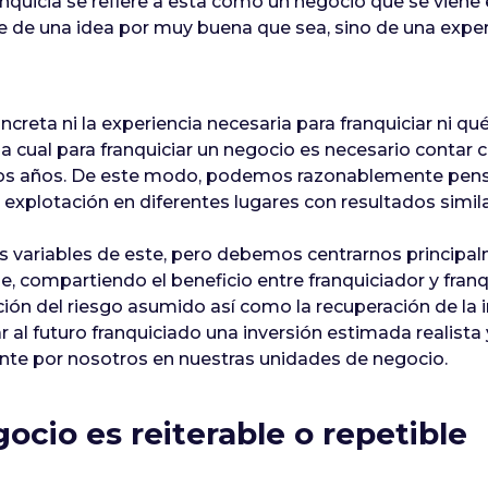
nquicia se refiere a esta como un negocio que se viene 
arte de una idea por muy buena que sea, sino de una expe
oncreta ni la experiencia necesaria para franquiciar ni 
a cual para franquiciar un negocio es necesario contar 
dos años. De este modo, podemos razonablemente pensa
explotación en diferentes lugares con resultados simila
s variables de este, pero debemos centrarnos principa
, compartiendo el beneficio entre franquiciador y franq
ón del riesgo asumido así como la recuperación de la i
 al futuro franquiciado una inversión estimada realista 
nte por nosotros en nuestras unidades de negocio.
cio es reiterable o repetible