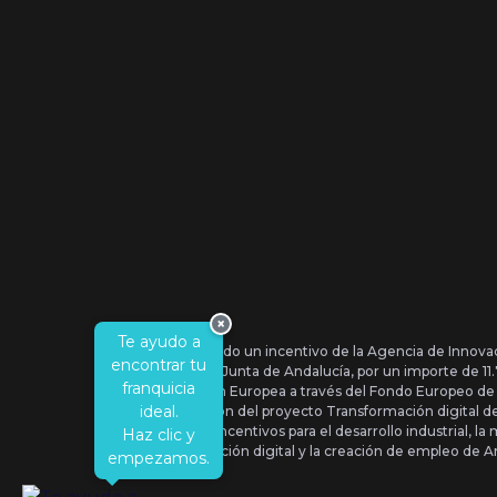
×
Te ayudo a
Se ha recibido un incentivo de la Agencia de Innova
encontrar tu
IDEA, de la Junta de Andalucía, por un importe de 1
franquicia
por la Unión Europea a través del Fondo Europeo de
ideal.
la realización del proyecto Transformación digital 
Orden de Incentivos para el desarrollo industrial, la 
Haz clic y
transformación digital y la creación de empleo de A
empezamos.