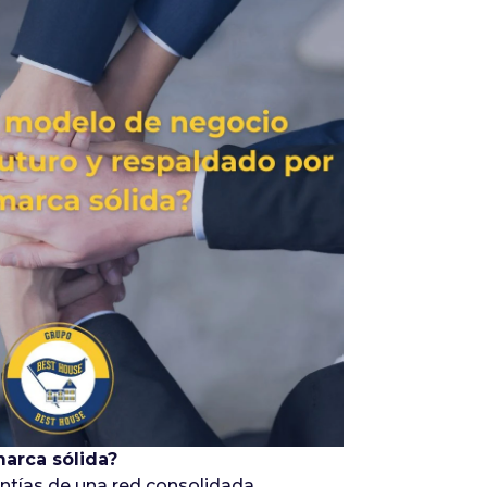
Infórmate
arca sólida?
ntías de una red consolidada,