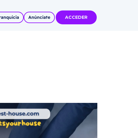
ranquicia
Anúnciate
ACCEDER
tas
olidadas
l
Autoempleo
rídico
 pueblos
invertir
articipa con
tu Marca
 MÁS