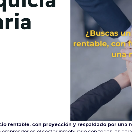
de junio
aria
Madrid 2026 2 -
08
de octubre
Castilla-La Mancha
2026 -
22 de octubre
Barcelona 2026 2 -
05 de noviembre
VER MÁS
o rentable, con proyección y respaldado por una m
 emprender en el sector inmobiliario con todas las gara