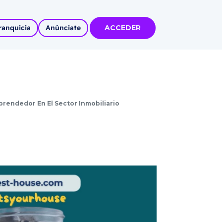
ranquicia
Anúnciate
ACCEDER
tas
olidadas
rendedor En El Sector Inmobiliario
l
Autoempleo
rídico
 pueblos
invertir
articipa con
tu Marca
 MÁS