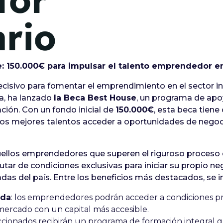
tor
ario
: 150.000€ para impulsar el talento emprendedor en 
cisivo para fomentar el emprendimiento en el sector in
ña, ha lanzado
la Beca Best House
, un programa de apo
ión. Con un fondo inicial de
150.000€
, esta beca tiene
s mejores talentos acceder a oportunidades de negoci
uellos emprendedores que superen el riguroso proceso 
utar de condiciones exclusivas para iniciar su propio ne
das del país. Entre los beneficios más destacados, se i
ada
: los emprendedores podrán acceder a condiciones pre
al mercado con un capital más accesible.
leccionados recibirán un programa de formación integral 