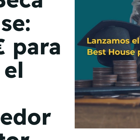
de junio
se:
Madrid 2026 2 -
08
de octubre
 para
Castilla-La Mancha
2026 -
22 de octubre
 el
Barcelona 2026 2 -
05 de noviembre
VER MÁS
edor