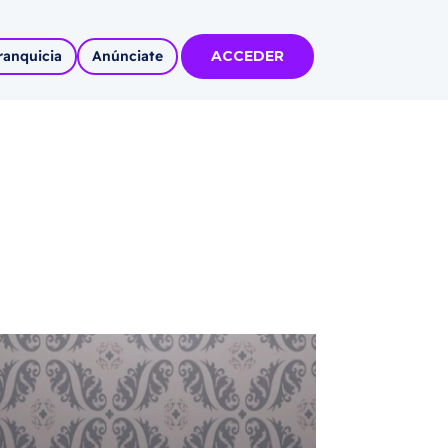
ranquicia
Anúnciate
ACCEDER
tas
olidadas
l
Autoempleo
rídico
 pueblos
invertir
articipa con
tu Marca
 MÁS