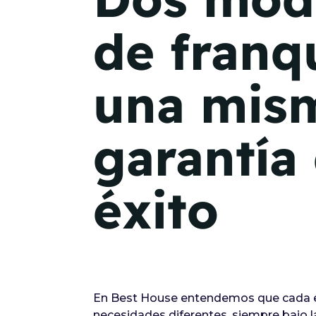
de franqu
una mis
garantía
éxito
En Best House entendemos que cada em
necesidades diferentes, siempre bajo 