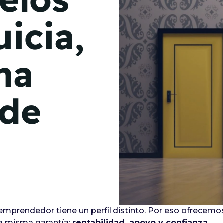
de junio
icia,
Madrid 2026 2 -
08
de octubre
ma
Castilla-La Mancha
2026 -
22 de octubre
 de
Barcelona 2026 2 -
05 de noviembre
VER MÁS
prendedor tiene un perfil distinto. Por eso ofrecem
la misma garantía:
rentabilidad, apoyo y confianza
.