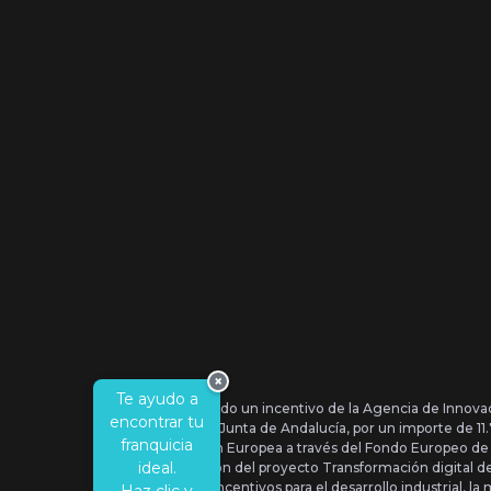
×
Te ayudo a
Se ha recibido un incentivo de la Agencia de Innova
encontrar tu
IDEA, de la Junta de Andalucía, por un importe de 1
franquicia
por la Unión Europea a través del Fondo Europeo de
ideal.
la realización del proyecto Transformación digital 
Orden de Incentivos para el desarrollo industrial, la 