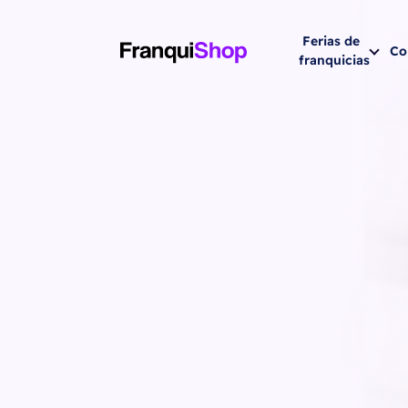
Ferias de
Co
franquicias
Siguiente fer
202
Miami 2026 
2026 de
noviembre
HYATT REGEN
Brickell Ave (