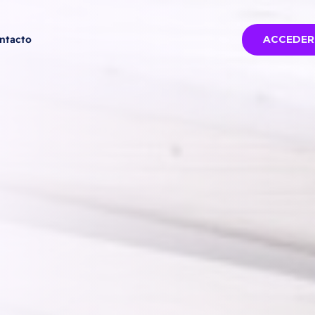
ntacto
ACCEDER
ia
Todas las ferias
Miami 2026 -
2026
de noviembre
P
VER MÁS
6-11-05
--
CY,
Miami -