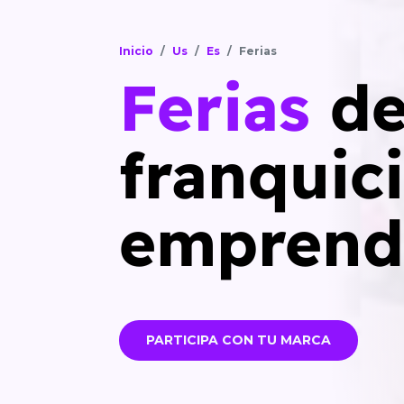
Inicio
Us
Es
Ferias
Ferias
d
franquici
emprend
PARTICIPA CON TU MARCA