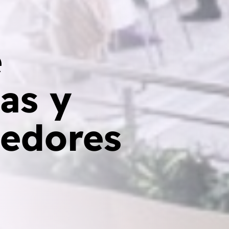
e
as y
edores