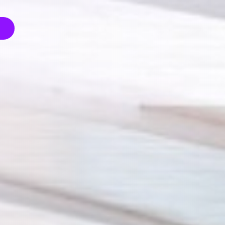
articipa con
tu Marca
Infórmate