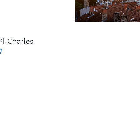
l. Charles
?