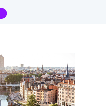
articipa con
tu Marca
Infórmate