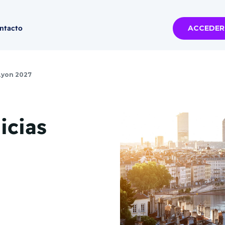
ntacto
ACCEDER
ia
Todas las ferias
Lyon 2027
Miami 2026 -
2026
de noviembre
P
icias
VER MÁS
6-11-05
--
CY,
Miami -