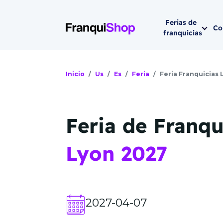
Ferias de
Co
franquicias
Siguiente fer
Inicio
Us
Es
Feria
Feria Franquicias 
Feria de Franqu
Lyon 2027
202
Miami 2026 
2026 de
noviembre
2027-04-07
HYATT REGEN
Brickell Ave (