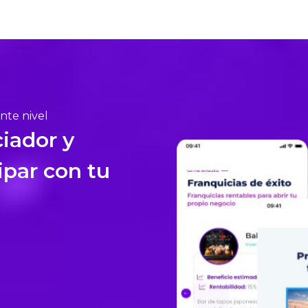
ente nivel
iador y
ipar con tu