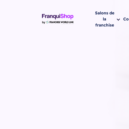
Salons de
la
Co
franchise
Prochaine sa
15-
Cotonou 20
15 d'octobr
AZALAÏ HOT
COTONOU (Hô
la Plage) (Co