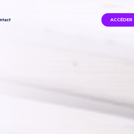
ntact
ACCÉDER
lon
Tous les salons
Cotonou 2026 -
15
d'octobre
VOIR PLUS
10-2026
26 --
e
EL
tel de
tonou -