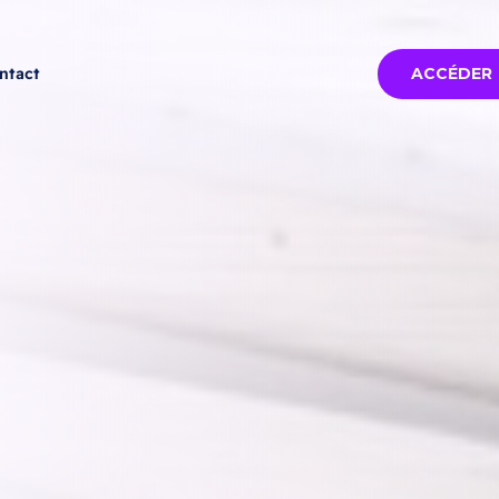
ntact
ACCÉDER
lon
Tous les salons
Marseille 2026 -
11
de février
Lyon 2026 -
29
d'avril
0-2026
Paris 2026 -
18 de
 2026 -
juin
bre
Strasbourg 2026 -
07 d'octobre
Paris 2026 2 -
28