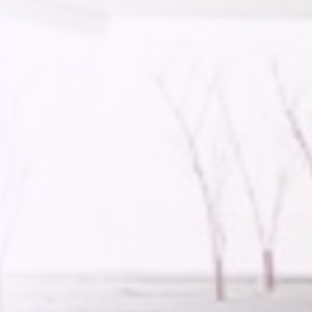
d'octobre
Marseille 2027 -
10
de février
Lyon 2027 -
07
d'avril
VOIR PLUS