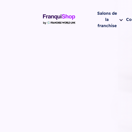
Salons de
la
Co
franchise
Prochaine sa
07-1
Strasbourg
- 07 d'octo
Hôtel Ciarus
Strasbourg
(Strasbourg -