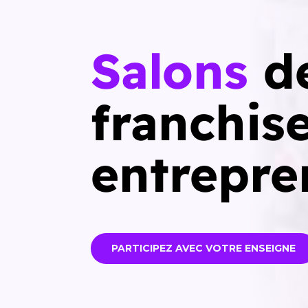
Salons
d
franchise
entrepre
PARTICIPEZ AVEC VOTRE ENSEIGNE