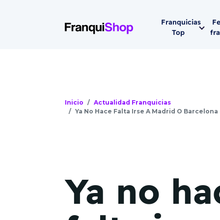
Franquicias
Fe
Top
fr
Por sector
Siguiente fer
Franqui
Supermerca
Hostelería
Inicio
Actualidad Franquicias
Ya No Hace Falta Irse A Madrid O Barcelon
Lleva tu ne
Estética y b
08-1
Vending
Madrid 2026
08 de octu
Gimnasios
Ya no ha
IFEMA - Pala
Municipal (Ma
España)