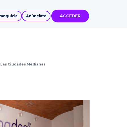
ranquicia
Anúnciate
ACCEDER
tas
olidadas
l
A Las Ciudades Medianas
Autoempleo
rídico
 pueblos
invertir
articipa con
tu Marca
 MÁS