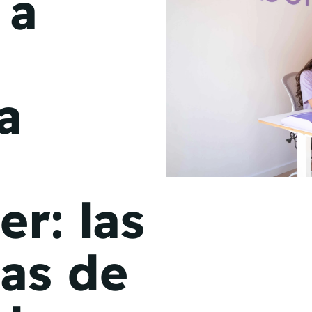
 a
de junio
Madrid 2026 2 -
08
de octubre
a
Castilla-La Mancha
2026 -
22 de octubre
Barcelona 2026 2 -
05 de noviembre
r: las
VER MÁS
ias de