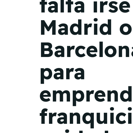
falta irse
Madrid o
Barcelon
para
emprende
franquic