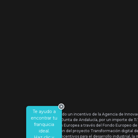
×
Te ayudo a
Se ha recibido un incentivo de la Agencia de Innova
encontrar tu
IDEA, de la Junta de Andalucía, por un importe de 1
franquicia
por la Unión Europea a través del Fondo Europeo de
ideal.
la realización del proyecto Transformación digital 
Orden de Incentivos para el desarrollo industrial, la 
Haz clic y