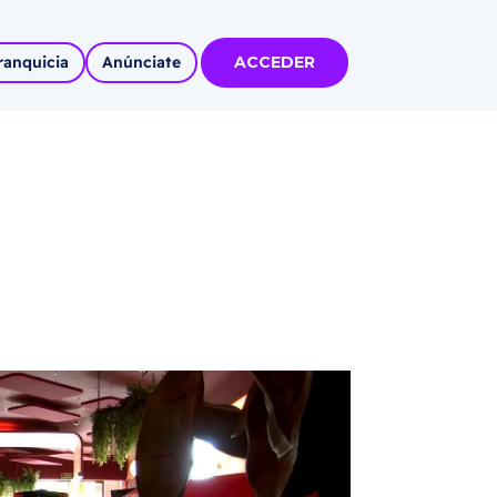
ranquicia
Anúnciate
ACCEDER
tas
olidadas
l
Autoempleo
rídico
 pueblos
invertir
articipa con
tu Marca
 MÁS