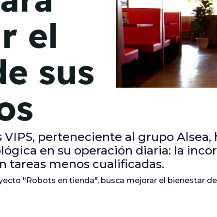
de junio
r el
Madrid 2026 2 -
08
de octubre
de sus
Castilla-La Mancha
2026 -
22 de octubre
os
Barcelona 2026 2 -
05 de noviembre
s VIPS, perteneciente al grupo Alsea
VER MÁS
ógica en su operación diaria: la inco
n tareas menos cualificadas.
oyecto "Robots en tienda", busca mejorar el bienestar de