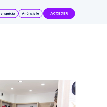
ranquicia
Anúnciate
ACCEDER
tas
olidadas
l
Autoempleo
rídico
 pueblos
invertir
articipa con
tu Marca
 MÁS