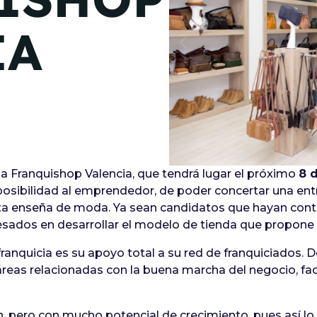
de junio
IA
Madrid 2026 2 -
08
de octubre
Castilla-La Mancha
2026 -
22 de octubre
Barcelona 2026 2 -
05 de noviembre
ia Franquishop Valencia, que tendrá lugar el próximo
8 
 posibilidad al emprendedor, de poder concertar una entr
esta enseña de moda. Ya sean candidatos que hayan con
VER MÁS
ados en desarrollar el modelo de tienda que propone 
franquicia es su apoyo total a su red de franquiciados. 
 áreas relacionadas con la buena marcha del negocio, fa
 pero con mucho potencial de crecimiento, pues así lo