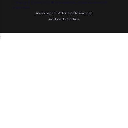
Copyright {{ date('Y') }} ® Franquishop. Todos los derechos
reservados
Aviso Legal - Política de Privacidad
Política de Cookies
.