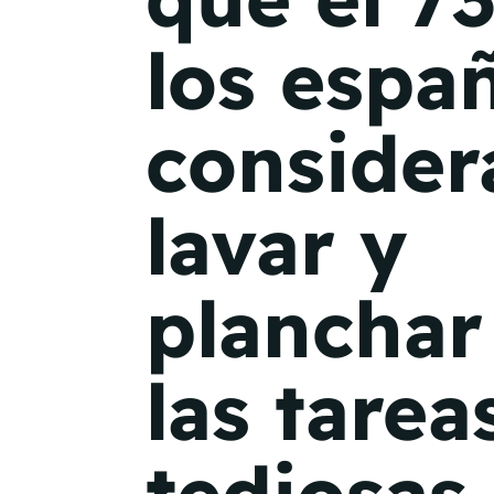
los espa
consider
lavar y
plancha
las tare