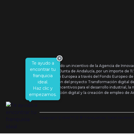
×
Te ayudo a
Se ha recibido un incentivo de la Agencia de Innova
encontrar tu
IDEA, de la Junta de Andalucía, por un importe de 1
franquicia
por la Unión Europea a través del Fondo Europeo de
ideal.
la realización del proyecto Transformación digital 
Orden de Incentivos para el desarrollo industrial, la 
Haz clic y
transformación digital y la creación de empleo de A
empezamos.
Copyright {{ date('Y') }} ® Franquishop. Todos los derec