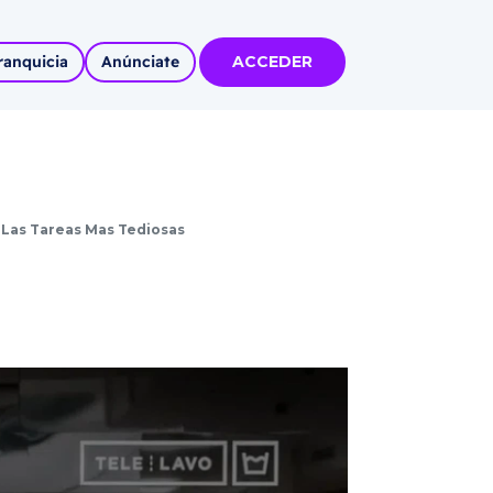
ranquicia
Anúnciate
ACCEDER
tas
olidadas
 Las Tareas Mas Tediosas
l
Autoempleo
rídico
 pueblos
invertir
articipa con
tu Marca
 MÁS