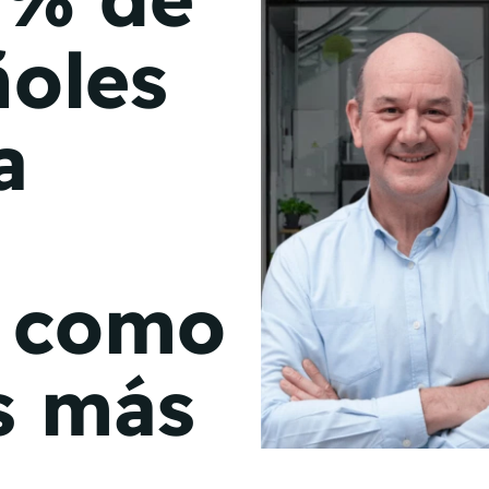
de junio
ñoles
Madrid 2026 2 -
08
de octubre
a
Castilla-La Mancha
2026 -
22 de octubre
Barcelona 2026 2 -
05 de noviembre
r como
VER MÁS
as más