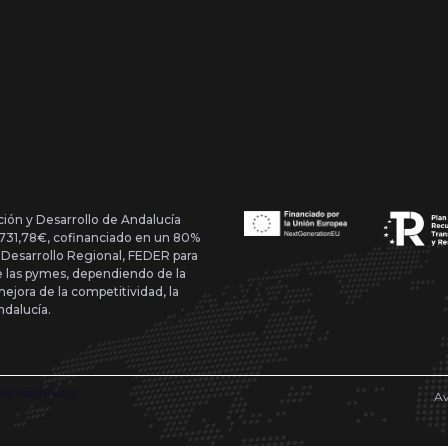
ción y Desarrollo de Andalucía
1.731,78€, cofinanciado en un 80%
 Desarrollo Regional, FEDER para
de las pymes, dependiendo de la
mejora de la competitividad, la
ndalucía.
hos reservados
Av