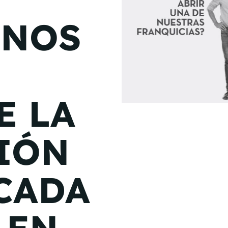
de junio
ENOS
Madrid 2026 2 -
08
de octubre
Castilla-La Mancha
2026 -
22 de octubre
E LA
Barcelona 2026 2 -
05 de noviembre
IÓN
VER MÁS
CADA