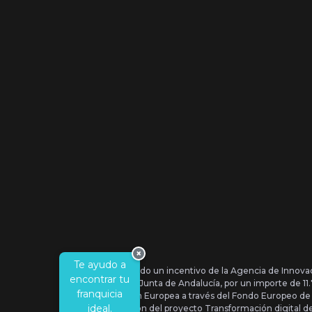
×
Te ayudo a
Se ha recibido un incentivo de la Agencia de Innova
encontrar tu
IDEA, de la Junta de Andalucía, por un importe de 1
franquicia
por la Unión Europea a través del Fondo Europeo de
ideal.
la realización del proyecto Transformación digital 