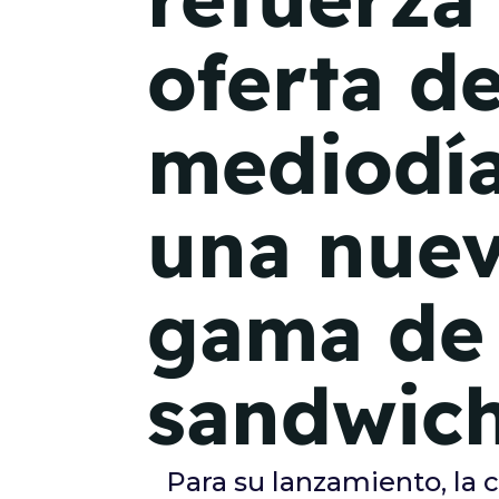
oferta d
mediodí
una nue
gama de
sandwic
Para su lanzamiento, la 