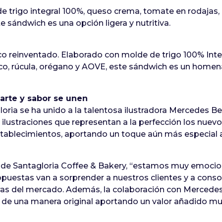
e trigo integral 100%, queso crema, tomate en rodajas,
 sándwich es una opción ligera y nutritiva.
co reinventado. Elaborado con molde de trigo 100% Inte
seco, rúcula, orégano y AOVE, este sándwich es un homen
arte y sabor se unen
oria se ha unido a la talentosa ilustradora Mercedes Bell
 ilustraciones que representan a la perfección los nuev
stablecimientos, aportando un toque aún más especial a 
ra de Santagloria Coffee & Bakery, “estamos muy emoc
uestas van a sorprender a nuestros clientes y a conso
s del mercado. Además, la colaboración con Mercedes B
 de una manera original aportando un valor añadido m