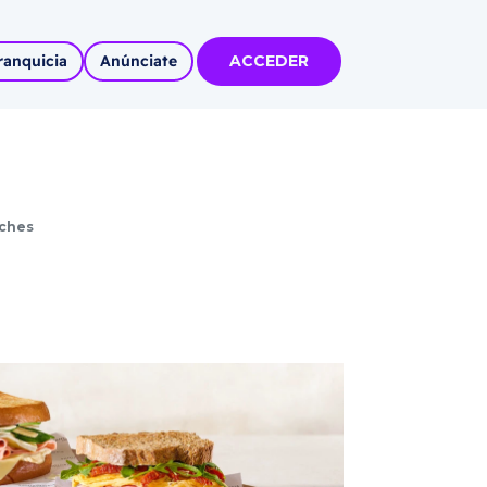
ranquicia
Anúnciate
ACCEDER
tas
olidadas
iches
l
Autoempleo
rídico
 pueblos
invertir
articipa con
tu Marca
 MÁS