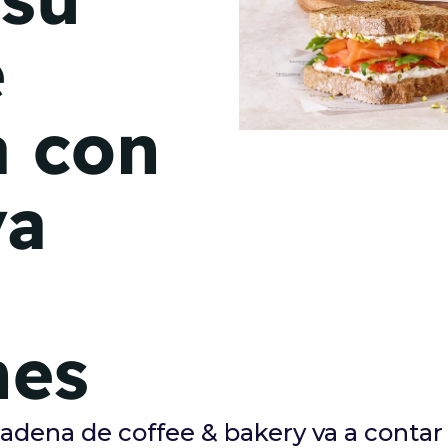
de junio
e
Madrid 2026 2 -
08
de octubre
a con
Castilla-La Mancha
2026 -
22 de octubre
va
Barcelona 2026 2 -
05 de noviembre
VER MÁS
hes
cadena de coffee & bakery va a contar 