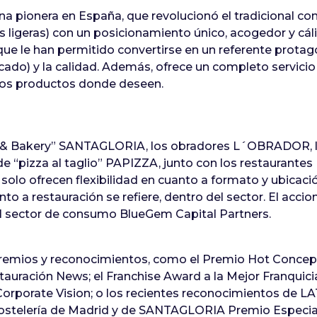
na pionera en España, que revolucionó el tradicional c
 ligeras) con un posicionamiento único, acogedor y cálid
e le han permitido convertirse en un referente protagon
do) y la calidad. Además, ofrece un completo servicio 
los productos donde deseen.
fe & Bakery” SANTAGLORIA, los obradores L´OBRADOR, l
e “pizza al taglio” PAPIZZA, junto con los restaurante
 solo ofrecen flexibilidad en cuanto a formato y ubicac
o a restauración se refiere, dentro del sector. El accio
l sector de consumo BlueGem Capital Partners.
mios y reconocimientos, como el Premio Hot Concept 
tauración News; el Franchise Award a la Mejor Franquic
l Corporate Vision; o los recientes reconocimientos d
ostelería de Madrid y de SANTAGLORIA Premio Especial