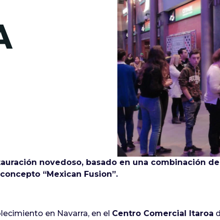
de junio
A
Madrid 2026 2 -
08
de octubre
Castilla-La Mancha
2026 -
22 de octubre
Barcelona 2026 2 -
05 de noviembre
VER MÁS
auración novedoso, basado en una combinación de 
 concepto “Mexican Fusion”.
lecimiento en Navarra, en el
Centro Comercial Itaroa
d