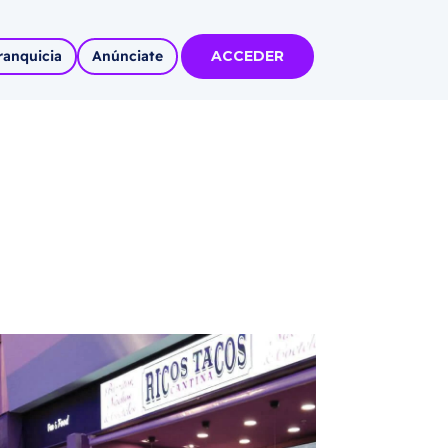
ranquicia
Anúnciate
ACCEDER
tas
olidadas
l
Autoempleo
rídico
 pueblos
invertir
articipa con
tu Marca
 MÁS