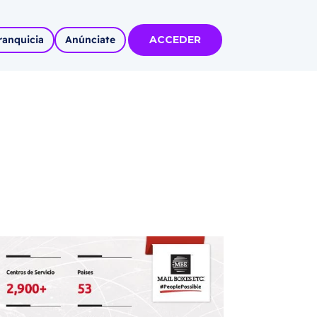
ranquicia
Anúnciate
ACCEDER
tas
olidadas
l
Autoempleo
rídico
 pueblos
invertir
articipa con
tu Marca
 MÁS