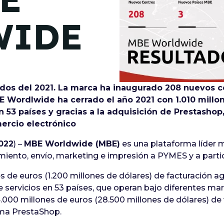
de junio
WIDE
Madrid 2026 2 -
08
de octubre
Castilla-La Mancha
2026 -
22 de octubre
dos del 2021. La marca ha inaugurado 208 nuevos c
 Wordlwide ha cerrado el año 2021 con 1.010 millo
Barcelona 2026 2 -
53 países y gracias a la adquisición de Prestashop,
05 de noviembre
ercio electrónico
022
) –
MBE Worldwide (MBE)
es una plataforma líder 
VER MÁS
ento, envío, marketing e impresión a PYMES y a partic
es de euros (1.200 millones de dólares) de facturación 
servicios en 53 países, que operan bajo diferentes mar
.000 millones de euros (28.500 millones de dólares) de 
rma PrestaShop.