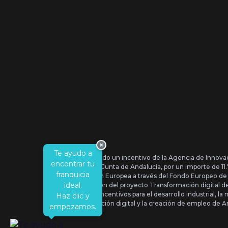
×
Te ayudo a
Se ha recibido un incentivo de la Agencia de Innova
encontrar tu
IDEA, de la Junta de Andalucía, por un importe de 1
franquicia
por la Unión Europea a través del Fondo Europeo de
ideal.
la realización del proyecto Transformación digital 
Orden de Incentivos para el desarrollo industrial, la 
Haz clic y
transformación digital y la creación de empleo de A
empezamos.