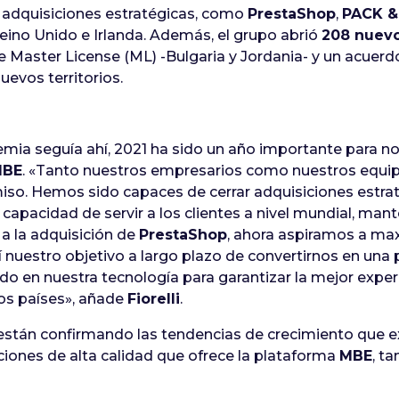
s adquisiciones estratégicas, como
PrestaShop
,
PACK &
eino Unido e Irlanda. Además, el grupo abrió
208 nuevo
Master License (ML) -Bulgaria y Jordania- y un acuerdo
uevos territorios.
emia seguía ahí, 2021 ha sido un año importante para n
MBE
. «Tanto nuestros empresarios como nuestros equi
miso. Hemos sido capaces de cerrar adquisiciones estr
 capacidad de servir a los clientes a nivel mundial, ma
a la adquisición de
PrestaShop
, ahora aspiramos a ma
 nuestro objetivo a largo plazo de convertirnos en una 
do en nuestra tecnología para garantizar la mejor experi
os países», añade
Fiorelli
.
stán confirmando las tendencias de crecimiento que 
uciones de alta calidad que ofrece la plataforma
MBE
, t