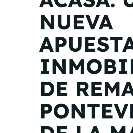
NUEVA
APUEST
INMOBI
DE REM
PONTEV