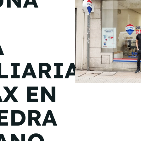
de junio
Madrid 2026 2 -
08
de octubre
A
Castilla-La Mancha
2026 -
22 de octubre
LIARIA
Barcelona 2026 2 -
05 de noviembre
AX EN
VER MÁS
EDRA