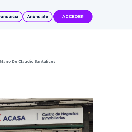
ranquicia
Anúnciate
ACCEDER
tas
olidadas
Mano De Claudio Santalices
l
Autoempleo
rídico
 pueblos
invertir
articipa con
tu Marca
 MÁS