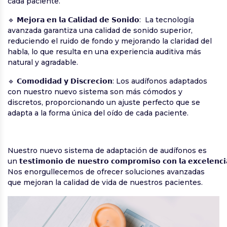
cada paciente.
🔹 𝗠𝗲𝗷𝗼𝗿𝗮 𝗲𝗻 𝗹𝗮 𝗖𝗮𝗹𝗶𝗱𝗮𝗱 𝗱𝗲 𝗦𝗼𝗻𝗶𝗱𝗼: La tecnología
avanzada garantiza una calidad de sonido superior,
reduciendo el ruido de fondo y mejorando la claridad del
habla, lo que resulta en una experiencia auditiva más
natural y agradable.
🔹 𝗖𝗼𝗺𝗼𝗱𝗶𝗱𝗮𝗱 𝘆 𝗗𝗶𝘀𝗰𝗿𝗲𝗰𝗶𝗼𝗻: Los audífonos adaptados
con nuestro nuevo sistema son más cómodos y
discretos, proporcionando un ajuste perfecto que se
adapta a la forma única del oído de cada paciente.
Nuestro nuevo sistema de adaptación de audífonos es
un 𝘁𝗲𝘀𝘁𝗶𝗺𝗼𝗻𝗶𝗼 𝗱𝗲 𝗻𝘂𝗲𝘀𝘁𝗿𝗼 𝗰𝗼𝗺𝗽𝗿𝗼𝗺𝗶𝘀𝗼 𝗰𝗼𝗻 𝗹𝗮 𝗲𝘅𝗰𝗲𝗹𝗲𝗻𝗰𝗶𝗮
Nos enorgullecemos de ofrecer soluciones avanzadas
que mejoran la calidad de vida de nuestros pacientes.