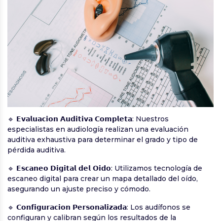
🔹 𝗘𝘃𝗮𝗹𝘂𝗮𝗰𝗶𝗼𝗻 𝗔𝘂𝗱𝗶𝘁𝗶𝘃𝗮 𝗖𝗼𝗺𝗽𝗹𝗲𝘁𝗮: Nuestros
especialistas en audiología realizan una evaluación
auditiva exhaustiva para determinar el grado y tipo de
pérdida auditiva.
🔹 𝗘𝘀𝗰𝗮𝗻𝗲𝗼 𝗗𝗶𝗴𝗶𝘁𝗮𝗹 𝗱𝗲𝗹 𝗢𝗶𝗱𝗼: Utilizamos tecnología de
escaneo digital para crear un mapa detallado del oído,
asegurando un ajuste preciso y cómodo.
🔹 𝗖𝗼𝗻𝗳𝗶𝗴𝘂𝗿𝗮𝗰𝗶𝗼𝗻 𝗣𝗲𝗿𝘀𝗼𝗻𝗮𝗹𝗶𝘇𝗮𝗱𝗮: Los audífonos se
configuran y calibran según los resultados de la