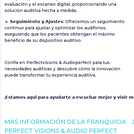
evaluación y el escaneo digital, proporcionando una
solución auditiva hecha a medida.
🔹 𝗦𝗲𝗴𝘂𝗶𝗺𝗶𝗲𝗻𝘁𝗼 𝘆 𝗔𝗷𝘂𝘀𝘁𝗲𝘀: Ofrecemos un seguimiento
continuo para ajustar y optimizar los audífonos,
asegurando que los pacientes obtengan el máximo
beneficio de su dispositivo auditivo.
Confía en Perfectvisions & Audioperfect para tus
necesidades auditivas y descubre cómo la innovación
puede transformar tu experiencia auditiva.
¡𝗘𝘀𝘁𝗮𝗺𝗼𝘀 𝗮𝗾𝘂𝗶́ 𝗽𝗮𝗿𝗮 𝗮𝘆𝘂𝗱𝗮𝗿𝘁𝗲 𝗮 𝗲𝘀𝗰𝘂𝗰𝗵𝗮𝗿 𝗺𝗲𝗷𝗼𝗿 𝘆 𝘃𝗶𝘃𝗶𝗿 𝗺
MÁS INFORMACIÓN DE LA FRANQUICIA
PERFECT VISIONS & AUDIO PERFECT