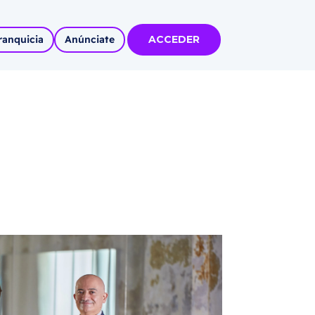
ranquicia
Anúnciate
ACCEDER
tas
olidadas
l
Autoempleo
rídico
 pueblos
invertir
articipa con
tu Marca
 MÁS