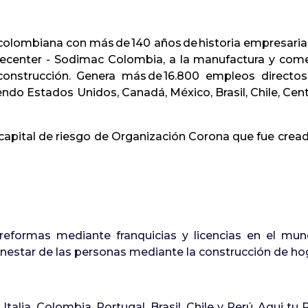
lombiana con más de 140 años de historia empresarial
mecenter - Sodimac Colombia, a la manufactura y comer
construcción. Genera más de 16.800 empleos directo
o Estados Unidos, Canadá, México, Brasil, Chile, Centro
 capital de riesgo de Organización Corona que fue cread
eformas mediante franquicias y licencias en el mund
ienestar de las personas mediante la construcción de ho
alia, Colombia, Portugal, Brasil, Chile y Perú. Aqui tu