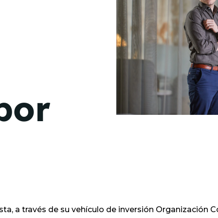
de junio
Madrid 2026 2 -
08
de octubre
Castilla-La Mancha
2026 -
22 de octubre
por
Barcelona 2026 2 -
05 de noviembre
VER MÁS
ta, a través de su vehículo de inversión Organización C