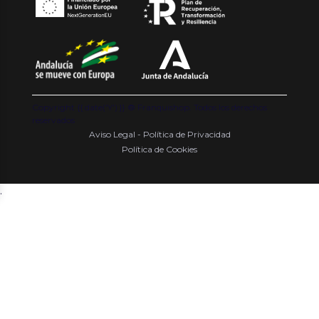
Copyright {{ date('Y') }} ® Franquishop. Todos los derechos
reservados
Aviso Legal - Política de Privacidad
Política de Cookies
.