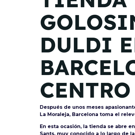
GOLOSI
DULDI 
BARCEL
CENTRO
Después de unos meses apasionantes 
La Moraleja, Barcelona toma el rele
En esta ocasión, la tienda se abre e
Sants, muy conocido a lo largo de l