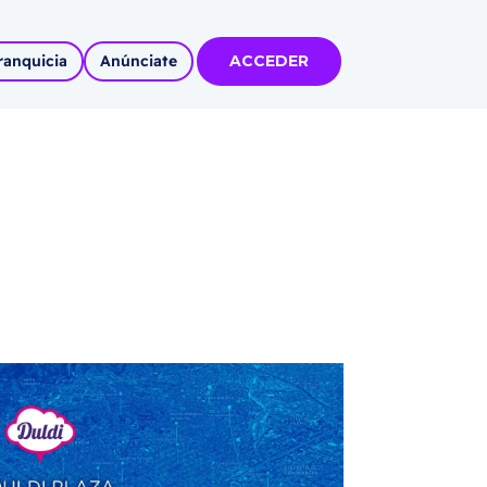
ranquicia
Anúnciate
ACCEDER
tas
olidadas
l
Autoempleo
rídico
 pueblos
invertir
articipa con
tu Marca
 MÁS