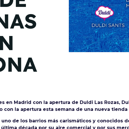
de junio
NAS
Madrid 2026 2 -
08
de octubre
EN
Castilla-La Mancha
2026 -
22 de octubre
ONA
Barcelona 2026 2 -
05 de noviembre
VER MÁS
en Madrid con la apertura de Duldi Las Rozas, Duld
vo con la apertura esta semana de una nueva tienda
n uno de los barrios más carismáticos y conocidos d
a última década por su aire comercial y por sus m