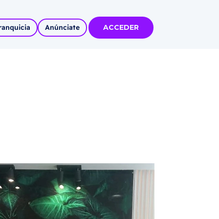
ranquicia
Anúnciate
ACCEDER
tas
olidadas
l
Autoempleo
rídico
 pueblos
invertir
articipa con
tu Marca
 MÁS