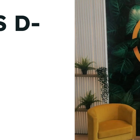
de junio
 D-
Madrid 2026 2 -
08
de octubre
Castilla-La Mancha
2026 -
22 de octubre
Barcelona 2026 2 -
05 de noviembre
VER MÁS