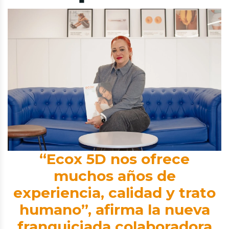
“Ecox 5D nos ofrece
muchos años de
experiencia, calidad y trato
humano”,
afirma la nueva
franquiciada colaboradora