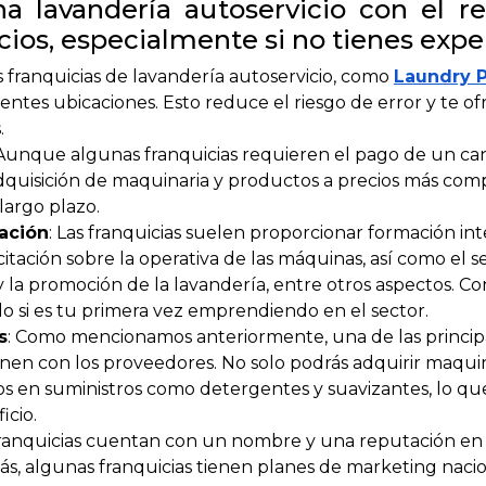
a lavandería autoservicio con el r
ios, especialmente si no tienes exper
as franquicias de lavandería autoservicio, como
Laundry 
rentes ubicaciones. Esto reduce el riesgo de error y te
.
 Aunque algunas franquicias requieren el pago de un ca
adquisición de maquinaria y productos a precios más com
 largo plazo.
ación
: Las franquicias suelen proporcionar formación in
citación sobre la operativa de las máquinas, así como el 
y la promoción de la lavandería, entre otros aspectos. C
odo si es tu primera vez emprendiendo en el sector.
s
: Como mencionamos anteriormente, una de las principa
nen con los proveedores. No solo podrás adquirir maquina
en suministros como detergentes y suavizantes, lo que 
cio.
 franquicias cuentan con un nombre y una reputación en
ás, algunas franquicias tienen planes de marketing naci