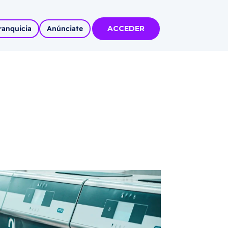
ranquicia
Anúnciate
ACCEDER
tas
olidadas
l
Autoempleo
rídico
 pueblos
invertir
articipa con
tu Marca
 MÁS