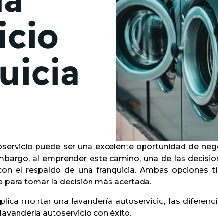
de junio
icio
Madrid 2026 2 -
08
de octubre
uicia
Castilla-La Mancha
2026 -
22 de octubre
Barcelona 2026 2 -
05 de noviembre
VER MÁS
oservicio puede ser una excelente oportunidad de nego
embargo, al emprender este camino, una de las decisi
con el respaldo de una franquicia. Ambas opciones ti
 para tomar la decisión más acertada.
lica montar una lavandería autoservicio, las diferencia
lavandería autoservicio con éxito.