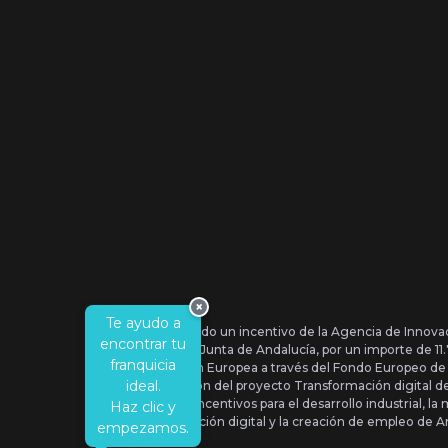
×
Te ayudo a
Se ha recibido un incentivo de la Agencia de Innova
encontrar tu
IDEA, de la Junta de Andalucía, por un importe de 1
franquicia
por la Unión Europea a través del Fondo Europeo de
ideal.
la realización del proyecto Transformación digital 
Orden de Incentivos para el desarrollo industrial, la 
Haz clic y
transformación digital y la creación de empleo de A
empezamos.