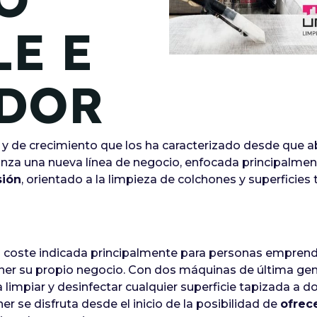
de junio
E E
Madrid 2026 2 -
08
de octubre
DOR
Castilla-La Mancha
2026 -
22 de octubre
y de crecimiento que los ha caracterizado desde que ab
Barcelona 2026 2 -
anza una nueva línea de negocio, enfocada principalme
05 de noviembre
sión
, orientado a la limpieza de colchones y superficie
VER MÁS
jo coste indicada principalmente para personas empren
ner su propio negocio. Con dos máquinas de última gener
limpiar y desinfectar cualquier superficie tapizada a dom
er se disfruta desde el inicio de la posibilidad de
ofrec