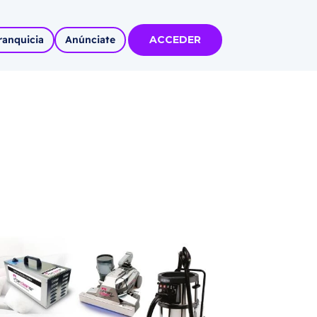
ranquicia
Anúnciate
ACCEDER
tas
olidadas
l
Autoempleo
rídico
 pueblos
invertir
articipa con
tu Marca
 MÁS