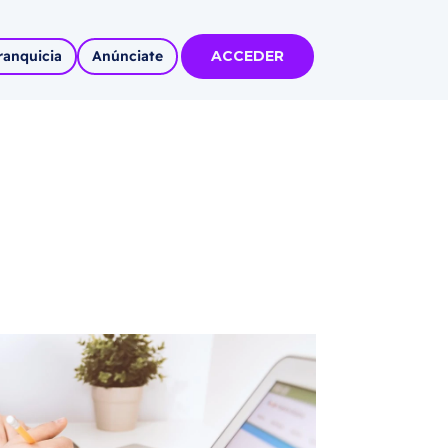
ranquicia
Anúnciate
ACCEDER
tas
olidadas
l
Autoempleo
rídico
 pueblos
invertir
articipa con
tu Marca
 MÁS