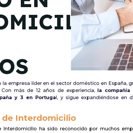
de junio
OMICILIO
Madrid 2026 2 -
08
de octubre
Castilla-La Mancha
2026 -
22 de octubre
IOS
Barcelona 2026 2 -
05 de noviembre
 la empresa líder en el sector doméstico en España, gr
VER MÁS
ia. Con más de 12 años de experiencia,
la compañía 
spaña y 3 en Portuga
l, y sigue expandiéndose en di
 de Interdomicilio
de Interdomicilio ha sido reconocido por muchos emp