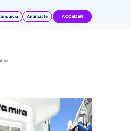
ranquicia
Anúnciate
ACCEDER
tas
olidadas
nline
l
Autoempleo
rídico
 pueblos
invertir
articipa con
tu Marca
 MÁS