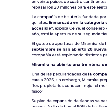
en veinte países de cuatro continentes.
rebasar los 20 millones para este ejercic
La compañía de bisutería, fundada por 
quilates.
Enmarcada en la categoría d
accesible”
, explica Ce Ye, el consejer
año, está la apertura de su segunda ti
El goteo de aperturas de Miramira, de
septiembre se han abierto 28 nueva
compañía está explorando distintos pa
Miramira ha abierto una treintena d
Una de las peculiaridades de
la compa
cara a 2026, sin embargo, Miramira prep
“los propietarios conocen mejor el mund
físico”.
Su plan de expansión de tiendas se bas
nuevos. A día de hoy, el 90% de las tie