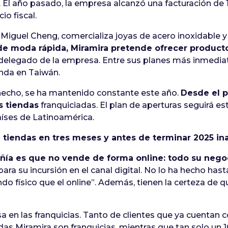
 El año pasado, la empresa alcanzó una facturación de 1
io fiscal.
Miguel Cheng, comercializa joyas de acero inoxidable 
e moda rápida, Miramira pretende ofrecer productos
o delegado de la empresa. Entre sus planes más inmediatos
enda en Taiwán.
 hecho, se ha mantenido constante este año.
Desde el 
s tiendas
franquiciadas. El plan de aperturas seguirá e
íses de Latinoamérica.
e tiendas en tres meses y antes de terminar 2025 
ñía es que no vende de forma online: todo su negoci
ara su incursión en el canal digital. No lo ha hecho has
o físico que el online”. Además, tienen la certeza de qu
a en las franquicias. Tanto de clientes que ya cuentan c
ndas Miramira son franquicias, mientras que tan solo un