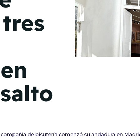
de junio
 tres
Madrid 2026 2 -
08
de octubre
Castilla-La Mancha
2026 -
22 de octubre
 en
Barcelona 2026 2 -
05 de noviembre
salto
VER MÁS
 compañía de bisutería comenzó su andadura en Madrid,