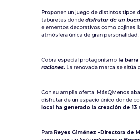
Proponen un juego de distintos tipos
taburetes donde
disfrutar de un bue
elementos decorativos como cojines ll
atmósfera única de gran personalidad.
Cobra especial protagonismo
la barra
raciones.
La renovada marca se sitúa
Con su amplia oferta, MásQMenos abarc
disfrutar de un espacio único donde c
local ha generado la creación de 13 
Para
Reyes Giménez –Directora de 
porque por un lado
volvemos a Barcel