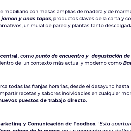
 de mobiliario con mesas amplias de madera y de mármo
n jamón y unas tapas
, productos claves de la carta y
amativos, un mural de pared y plantas tanto descolga
 central,
como
punto de encuentro y degustación de
 dentro de un contexto más actual y moderno como
Bar
a todas las franjas horarias, desde el desayuno hasta 
ompartir recetas y sabores inolvidables en cualquier 
nuevos puestos de trabajo directo.
Marketing y Comunicación de Foodbox
, “
Esta apertur
ona, origen de la marca
, en un momento muy óptimo p