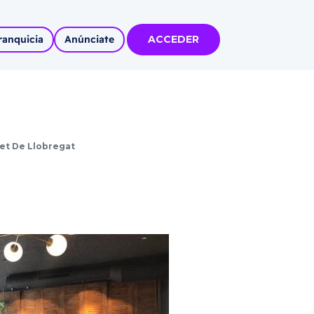
ranquicia
Anúnciate
ACCEDER
tas
olidadas
et De Llobregat
l
Autoempleo
rídico
 pueblos
invertir
articipa con
tu Marca
 MÁS