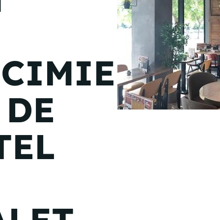
de junio
Madrid 2026 2 -
08
de octubre
ECIMIENTO
Castilla-La Mancha
2026 -
22 de octubre
 DE
Barcelona 2026 2 -
05 de noviembre
TEL
VER MÁS