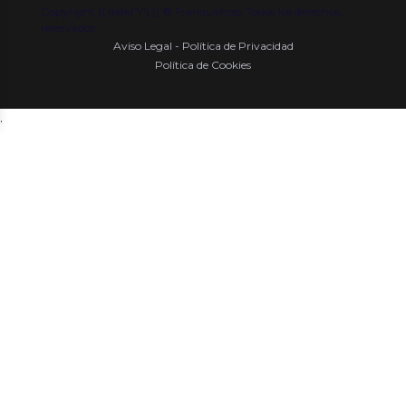
Copyright {{ date('Y') }} ® Franquishop. Todos los derechos
reservados
Aviso Legal - Política de Privacidad
Política de Cookies
.