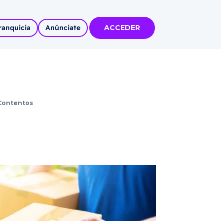
ranquicia
Anúnciate
ACCEDER
tas
olidadas
 Contentos
l
Autoempleo
rídico
 pueblos
invertir
articipa con
tu Marca
 MÁS