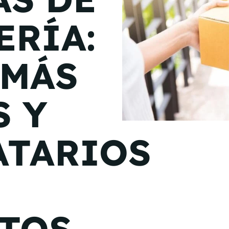
de junio
ERÍA:
Madrid 2026 2 -
08
de octubre
 MÁS
Castilla-La Mancha
2026 -
22 de octubre
S Y
Barcelona 2026 2 -
05 de noviembre
ATARIOS
VER MÁS