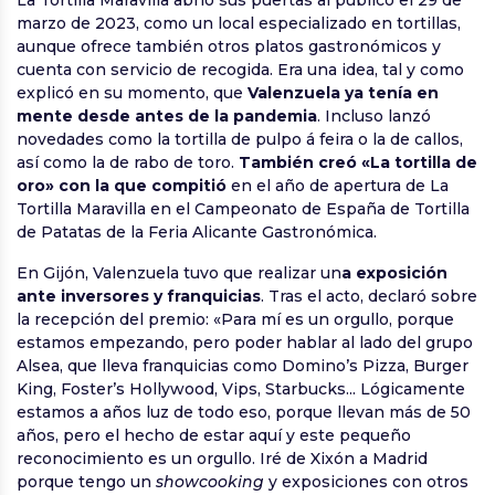
La Tortilla Maravilla abrió sus puertas al público el 29 de
marzo de 2023, como un local especializado en tortillas,
aunque ofrece también otros platos gastronómicos y
cuenta con servicio de recogida. Era una idea, tal y como
explicó en su momento, que
Valenzuela ya tenía en
mente desde antes de la pandemia
. Incluso lanzó
novedades como la tortilla de pulpo á feira o la de callos,
así como la de rabo de toro.
También creó «La tortilla de
oro» con la que compitió
en el año de apertura de La
Tortilla Maravilla en el Campeonato de España de Tortilla
de Patatas de la Feria Alicante Gastronómica.
En Gijón, Valenzuela tuvo que realizar un
a exposición
ante inversores y franquicias
. Tras el acto, declaró sobre
la recepción del premio: «Para mí es un orgullo, porque
estamos empezando, pero poder hablar al lado del grupo
Alsea, que lleva franquicias como Domino’s Pizza, Burger
King, Foster’s Hollywood, Vips, Starbucks... Lógicamente
estamos a años luz de todo eso, porque llevan más de 50
años, pero el hecho de estar aquí y este pequeño
reconocimiento es un orgullo. Iré de Xixón a Madrid
porque tengo un
showcooking
y exposiciones con otros