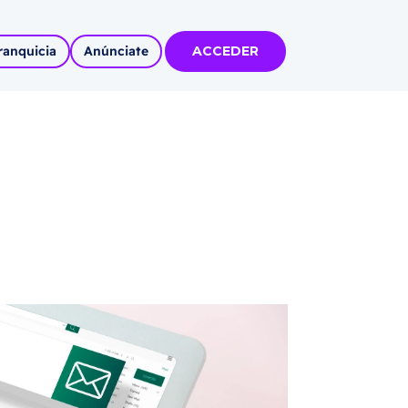
ranquicia
Anúnciate
ACCEDER
tas
olidadas
l
Autoempleo
rídico
 pueblos
invertir
articipa con
tu Marca
 MÁS