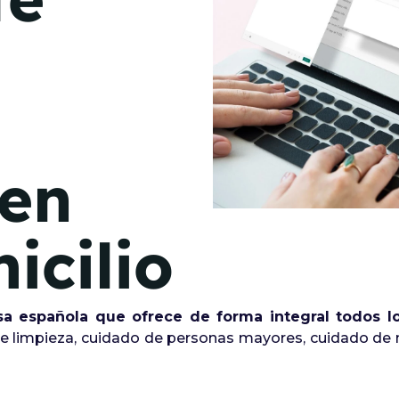
de junio
Madrid 2026 2 -
08
de octubre
Castilla-La Mancha
2026 -
22 de octubre
 en
Barcelona 2026 2 -
05 de noviembre
icilio
VER MÁS
sa española que ofrece de forma integral todos los
 de limpieza, cuidado de personas mayores, cuidado de 