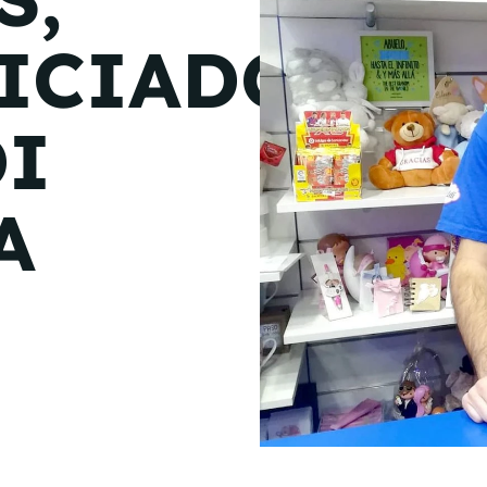
de junio
ICIADO
Madrid 2026 2 -
08
de octubre
DI
Castilla-La Mancha
2026 -
22 de octubre
A
Barcelona 2026 2 -
05 de noviembre
VER MÁS