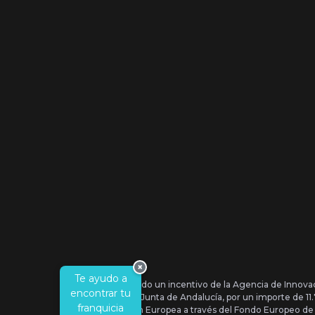
×
Te ayudo a
Se ha recibido un incentivo de la Agencia de Innova
encontrar tu
IDEA, de la Junta de Andalucía, por un importe de 1
franquicia
por la Unión Europea a través del Fondo Europeo de