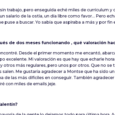
n trabajo, pero enseguida eché miles de currículum y c
 un salario de la ostia, un día libre como favor… Pero e
 puse a buscar. Yo sabía que aspiraba a más y por fin e
pués de dos meses funcionando , qué valoración ha
 encontré. Desde el primer momento me encantó, abar
o excelente. Mi valoración es que hay que echarle horas
 otros más regulares, pero unos por otros. Que no se te
sas salen. Me gustaría agradecer a Montse que ha sido un
na de las más difíciles en conseguir. También agradecer
iré con miles de emails jeje.
alentín?
mayoría de la gente lo dejamos todo para última hora. A