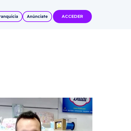
ranquicia
Anúnciate
ACCEDER
tas
olidadas
l
Autoempleo
rídico
 pueblos
invertir
articipa con
tu Marca
 MÁS