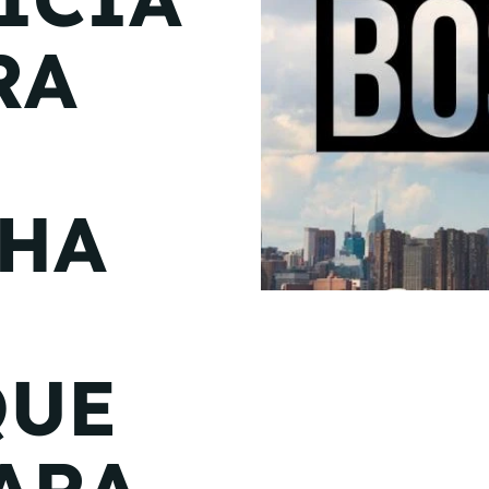
de junio
RA
Madrid 2026 2 -
08
de octubre
Castilla-La Mancha
2026 -
22 de octubre
 HA
Barcelona 2026 2 -
05 de noviembre
VER MÁS
QUE