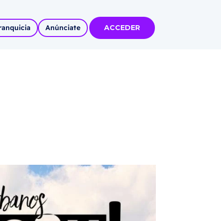
ranquicia
Anúnciate
ACCEDER
tas
olidadas
l
Autoempleo
rídico
 pueblos
invertir
articipa con
tu Marca
 MÁS