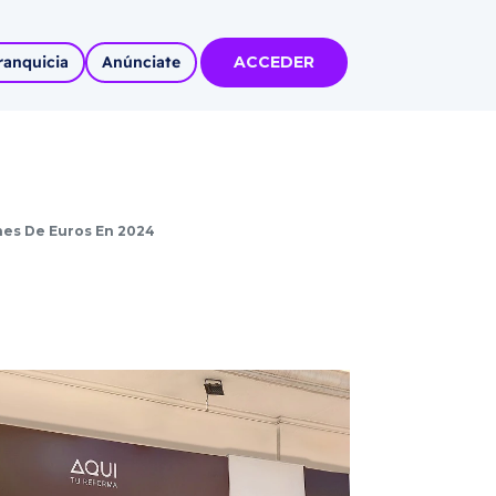
ranquicia
Anúnciate
ACCEDER
tas
olidadas
nes De Euros En 2024
l
Autoempleo
rídico
 pueblos
invertir
articipa con
tu Marca
 MÁS