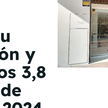
de junio
Madrid 2026 2 -
08
de octubre
su
Castilla-La Mancha
2026 -
22 de octubre
ión y
Barcelona 2026 2 -
05 de noviembre
os 3,8
VER MÁS
 de