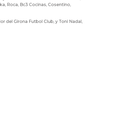
Veka, Roca, Bc3 Cocinas, Cosentino,
r del Girona Futbol Club, y Toni Nadal,
ica-su-facturacion-y-alcanza-los-38-