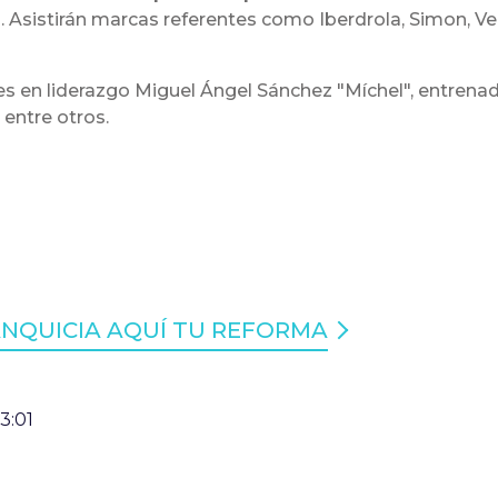
cial. Asistirán marcas referentes como Iberdrola, Simon, 
s en liderazgo Miguel Ángel Sánchez "Míchel", entrenado
 entre otros.
Noticias/2025-02-27-la-franquicia-aqui-tu-reforma-dupl
ANQUICIA AQUÍ TU REFORMA
3:01