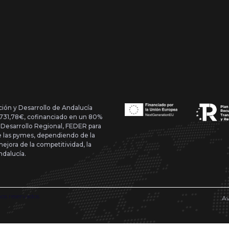
ción y Desarrollo de Andalucía
1.731,78€, cofinanciado en un 80%
 Desarrollo Regional, FEDER para
de las pymes, dependiendo de la
mejora de la competitividad, la
ndalucía.
hos reservados
Av