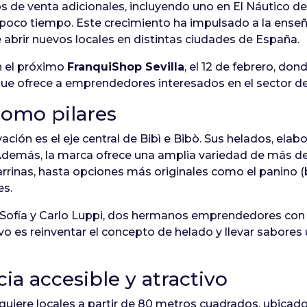
s de venta adicionales, incluyendo uno en El Náutico de
poco tiempo. Este crecimiento ha impulsado a la ense
de abrir nuevos locales en distintas ciudades de España.
n el próximo
FranquiShop Sevilla
, el 12 de febrero, do
ue ofrece a emprendedores interesados en el sector de 
como pilares
ción es el eje central de Bibì e Bibò. Sus helados, elabo
 Además, la marca ofrece una amplia variedad de más d
arrinas, hasta opciones más originales como el panino (
es.
e Sofía y Carlo Luppi, dos hermanos emprendedores con un
vo es reinventar el concepto de helado y llevar sabores 
ia accesible y atractivo
quiere locales a partir de 80 metros cuadrados, ubicado