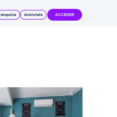
ranquicia
Anúnciate
ACCEDER
tas
olidadas
l
Autoempleo
rídico
 pueblos
invertir
articipa con
tu Marca
 MÁS