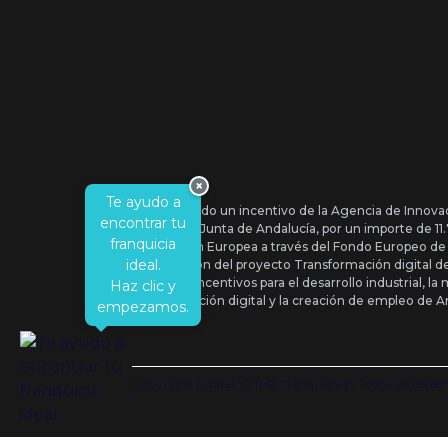
×
Te ayudo a
Se ha recibido un incentivo de la Agencia de Innova
encontrar tu
IDEA, de la Junta de Andalucía, por un importe de 1
franquicia
por la Unión Europea a través del Fondo Europeo de
ideal.
la realización del proyecto Transformación digital 
Orden de Incentivos para el desarrollo industrial, la 
Haz clic y
transformación digital y la creación de empleo de A
empezamos.
Copyright {{ date('Y') }} ® Franquishop. Todos los derec