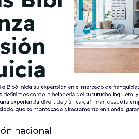
de junio
anza
Madrid 2026 2 -
08
de octubre
sión
Castilla-La Mancha
2026 -
22 de octubre
uicia
Barcelona 2026 2 -
05 de noviembre
 e Bibò inicia su expansión en el mercado de franquici
VER MÁS
s definimos como la heladería del cucurucho inquieto, 
una experiencia divertida y única», afirman desde la emp
l helado, que se mantecado directamente en tienda, gar
ión nacional