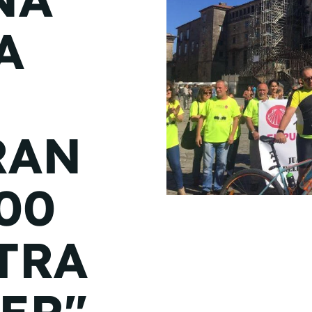
de junio
A
Madrid 2026 2 -
08
de octubre
Castilla-La Mancha
2026 -
22 de octubre
RAN
Barcelona 2026 2 -
05 de noviembre
000
VER MÁS
TRA