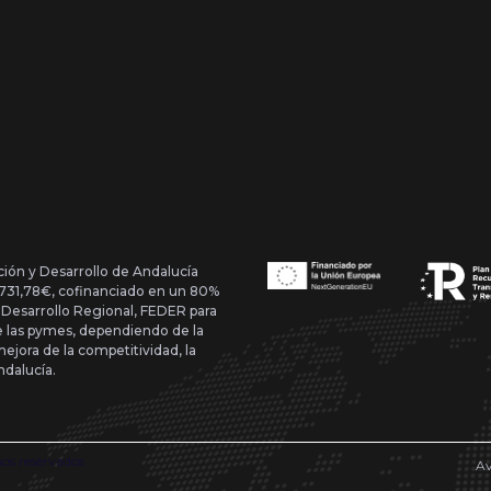
ción y Desarrollo de Andalucía
1.731,78€, cofinanciado en un 80%
 Desarrollo Regional, FEDER para
de las pymes, dependiendo de la
mejora de la competitividad, la
ndalucía.
hos reservados
Av