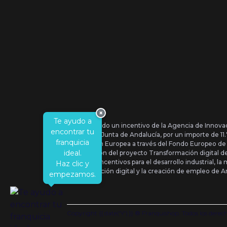
×
Te ayudo a
Se ha recibido un incentivo de la Agencia de Innova
encontrar tu
IDEA, de la Junta de Andalucía, por un importe de 1
franquicia
por la Unión Europea a través del Fondo Europeo de
ideal.
la realización del proyecto Transformación digital 
Orden de Incentivos para el desarrollo industrial, la 
Haz clic y
transformación digital y la creación de empleo de A
empezamos.
Copyright {{ date('Y') }} ® Franquishop. Todos los derec