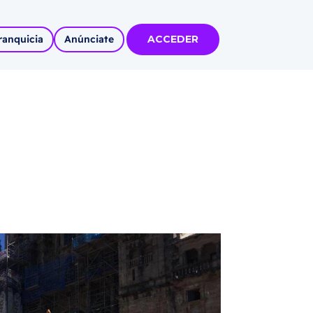
ranquicia
Anúnciate
ACCEDER
tas
olidadas
l
Autoempleo
rídico
 pueblos
invertir
articipa con
tu Marca
 MÁS