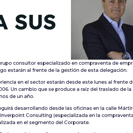
de junio
A SUS
Madrid 2026 2 -
08
de octubre
Castilla-La Mancha
2026 -
22 de octubre
grupo consultor especializado en compraventa de empres
Barcelona 2026 2 -
o estarán al frente de la gestión de esta delegación.
05 de noviembre
encia en el sector estarán desde este lunes al frente de
VER MÁS
006. Un cambio que se produce a raíz del traslado de la
nos de un año.
eguirá desarrollando desde las oficinas en la calle Márt
 Inverpoint Consulting (especializada en la compraven
alizada en el segmento del Corporate.