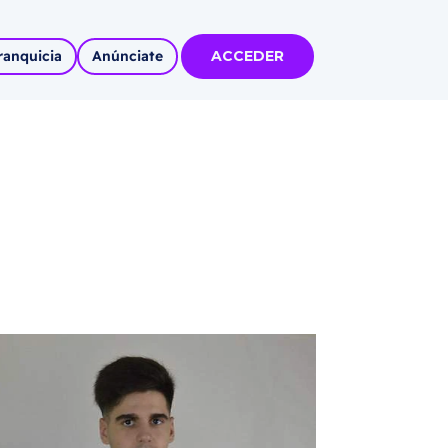
ranquicia
Anúnciate
ACCEDER
tas
olidadas
l
Autoempleo
rídico
 pueblos
invertir
articipa con
tu Marca
 MÁS