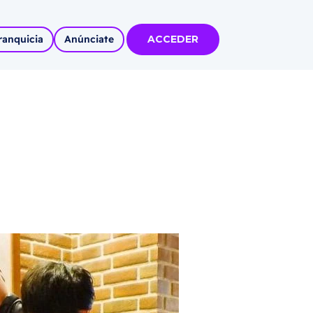
ranquicia
Anúnciate
ACCEDER
tas
olidadas
l
Autoempleo
rídico
 pueblos
invertir
articipa con
tu Marca
 MÁS