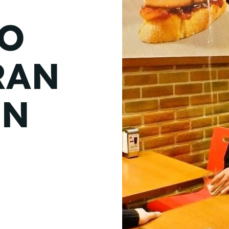
de junio
O
Madrid 2026 2 -
08
de octubre
RAN
Castilla-La Mancha
2026 -
22 de octubre
ÓN
Barcelona 2026 2 -
05 de noviembre
VER MÁS