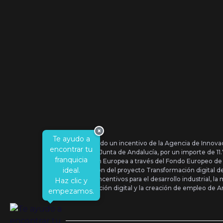
×
Te ayudo a
Se ha recibido un incentivo de la Agencia de Innova
encontrar tu
IDEA, de la Junta de Andalucía, por un importe de 1
franquicia
por la Unión Europea a través del Fondo Europeo de
ideal.
la realización del proyecto Transformación digital 
Orden de Incentivos para el desarrollo industrial, la 
Haz clic y
transformación digital y la creación de empleo de A
empezamos.