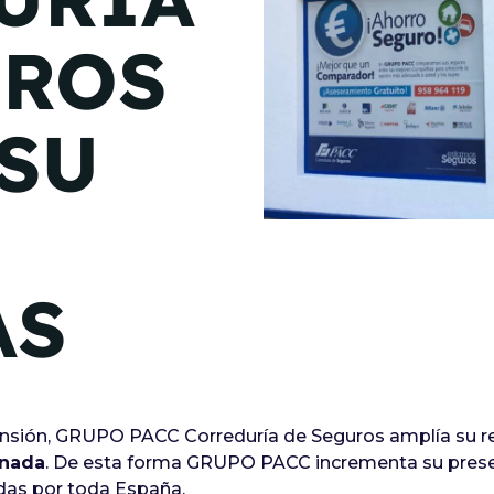
de junio
UROS
Madrid 2026 2 -
08
de octubre
SU
Castilla-La Mancha
2026 -
22 de octubre
Barcelona 2026 2 -
05 de noviembre
AS
VER MÁS
sión, GRUPO PACC Correduría de Seguros amplía su red
nada
. De esta forma GRUPO PACC incrementa su presen
tidas por toda España.