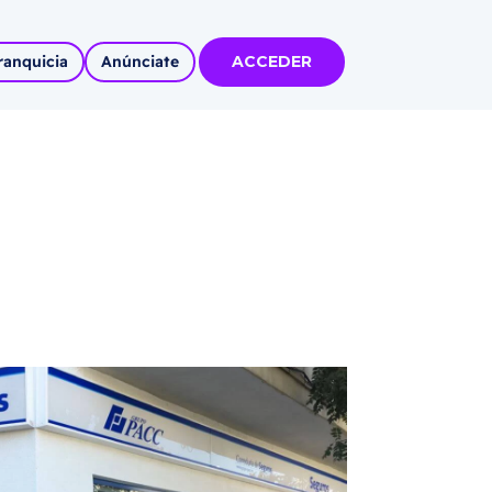
ranquicia
Anúnciate
ACCEDER
tas
olidadas
l
Autoempleo
rídico
 pueblos
invertir
articipa con
tu Marca
 MÁS