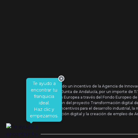
×
Te ayudo a
Se ha recibido un incentivo de la Agencia de Innova
encontrar tu
IDEA, de la Junta de Andalucía, por un importe de 1
franquicia
por la Unión Europea a través del Fondo Europeo de
ideal.
la realización del proyecto Transformación digital 
Orden de Incentivos para el desarrollo industrial, la 
Haz clic y
transformación digital y la creación de empleo de A
empezamos.