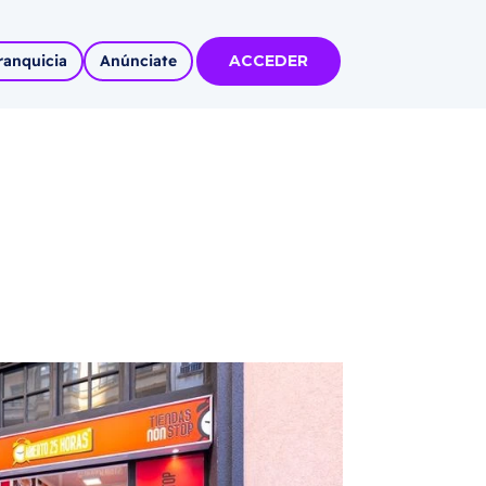
ranquicia
Anúnciate
ACCEDER
tas
olidadas
l
Autoempleo
rídico
 pueblos
invertir
articipa con
tu Marca
 MÁS