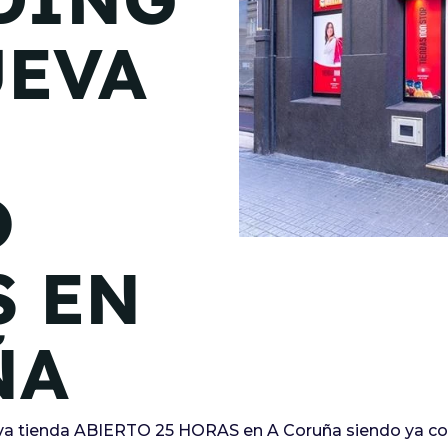
de junio
UEVA
Madrid 2026 2 -
08
de octubre
Castilla-La Mancha
2026 -
22 de octubre
O
Barcelona 2026 2 -
05 de noviembre
S EN
VER MÁS
ÑA
 tienda ABIERTO 25 HORAS en A Coruña siendo ya con 