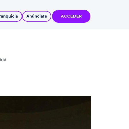
ranquicia
Anúnciate
ACCEDER
tas
olidadas
drid
l
Autoempleo
rídico
 pueblos
invertir
articipa con
tu Marca
 MÁS