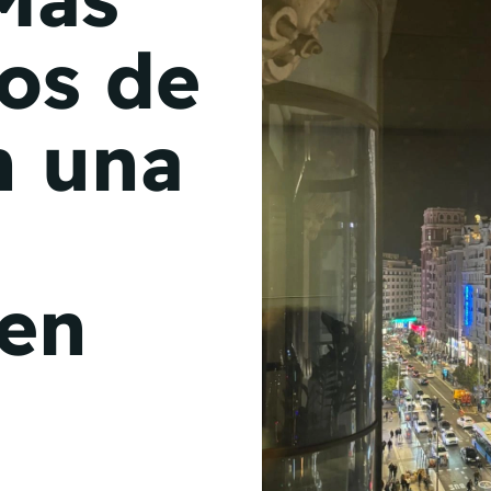
de junio
os de
Madrid 2026 2 -
08
de octubre
n una
Castilla-La Mancha
2026 -
22 de octubre
Barcelona 2026 2 -
05 de noviembre
 en
VER MÁS