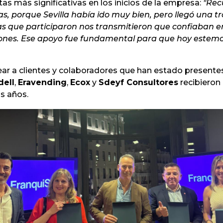
s más significativas en los inicios de la empresa:
"Rec
 porque Sevilla había ido muy bien, pero llegó una tr
as que participaron nos transmitieron que confiaban 
nes. Ese apoyo fue fundamental para que hoy estemos
ar a clientes y colaboradores que han estado presentes
dell
,
Eravending
,
Ecox
y
Sdeyf Consultores
recibieron
os años.