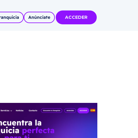
ranquicia
Anúnciate
ACCEDER
tas
olidadas
l
Autoempleo
rídico
 pueblos
invertir
articipa con
tu Marca
 MÁS