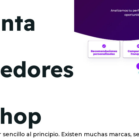
de junio
nta
Madrid 2026 2 -
08
de octubre
Castilla-La Mancha
2026 -
22 de octubre
edores
Barcelona 2026 2 -
05 de noviembre
VER MÁS
Shop
sencillo al principio. Existen muchas marcas, s