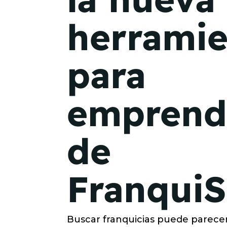
herramie
para
emprend
de
Franqui
Buscar franquicias puede parecer 