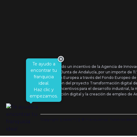
×
Te ayudo a
Se ha recibido un incentivo de la Agencia de Innova
encontrar tu
IDEA, de la Junta de Andalucía, por un importe de 1
franquicia
por la Unión Europea a través del Fondo Europeo de
ideal.
la realización del proyecto Transformación digital 
Orden de Incentivos para el desarrollo industrial, la 
Haz clic y
transformación digital y la creación de empleo de A
empezamos.
Copyright {{ date('Y') }} ® Franquishop. Todos los derec