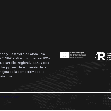
ción y Desarrollo de Andalucía
1.731,78€, cofinanciado en un 80%
 Desarrollo Regional, FEDER para
de las pymes, dependiendo de la
mejora de la competitividad, la
ndalucía.
hos reservados
Av