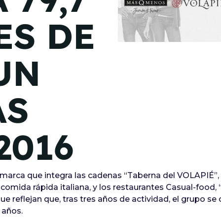
de junio
ES DE
Madrid 2026 2 -
08
de octubre
UN
Castilla-La Mancha
2026 -
22 de octubre
ÁS
Barcelona 2026 2 -
05 de noviembre
2016
VER MÁS
marca que integra las cadenas “Taberna del VOLAPIÉ”, 
e comida rápida italiana, y los restaurantes Casual-fo
que reflejan que, tras tres años de actividad, el grupo s
3 años.