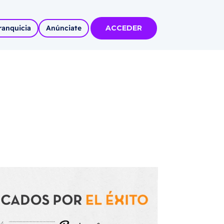
ranquicia
Anúnciate
ACCEDER
tas
olidadas
l
Autoempleo
rídico
 pueblos
invertir
articipa con
tu Marca
 MÁS