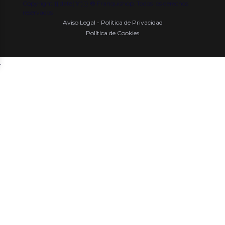
Copyright {{ date('Y') }} ® Franquishop. Todos los derechos
reservados
Aviso Legal - Política de Privacidad
Política de Cookies
.